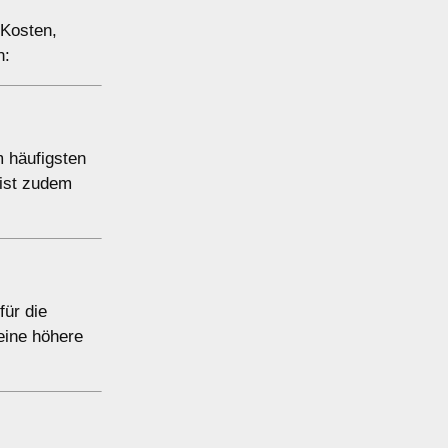
 Kosten,
n:
m häufigsten
 ist zudem
für die
eine höhere