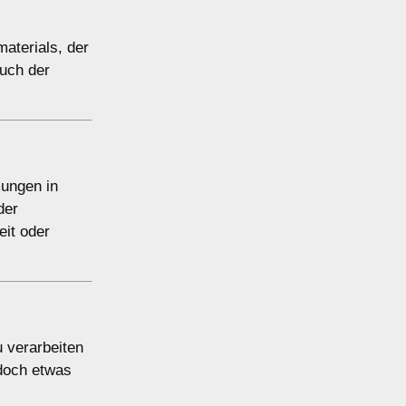
terials, der
uch der
mungen in
der
eit oder
u verarbeiten
edoch etwas