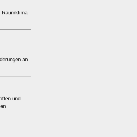
es Raumklima
rderungen an
offen und
ten