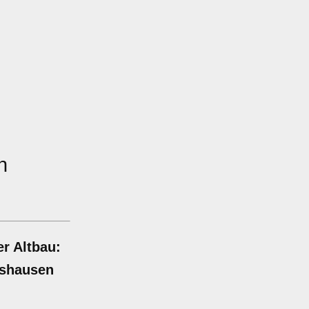
n
r Altbau:
gshausen