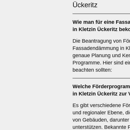
Ückeritz
Wie man für eine
Fass
in Kletzin Ückeritz be
Die Beantragung von Förd
Fassadendämmung in Klet
genaue Planung und Ken
Programme. Hier sind ein
beachten sollten:
Welche
Förderprogra
in Kletzin Ückeritz zur
Es gibt verschiedene Fö
und regionaler Ebene, d
von Gebäuden, darunte
unterstützen. Bekannte