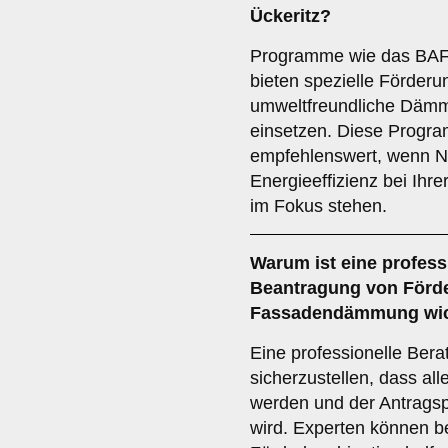
Ückeritz?
Programme wie das BAF
bieten spezielle Förder
umweltfreundliche Dämm
einsetzen. Diese Progr
empfehlenswert, wenn Na
Energieeffizienz bei Ih
im Fokus stehen.
Warum ist eine
profess
Beantragung von Förder
Fassadendämmung wic
Eine professionelle Beratu
sicherzustellen, dass al
werden und der Antragspr
wird. Experten können b