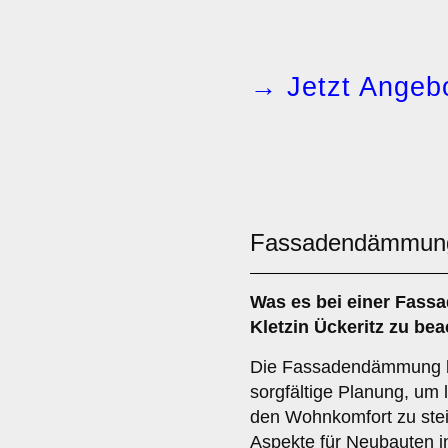
→ Jetzt Angebo
Fassadendämmun
Was es bei einer
Fass
Kletzin Ückeritz zu bea
Die Fassadendämmung be
sorgfältige Planung, um 
den Wohnkomfort zu steig
Aspekte für Neubauten in