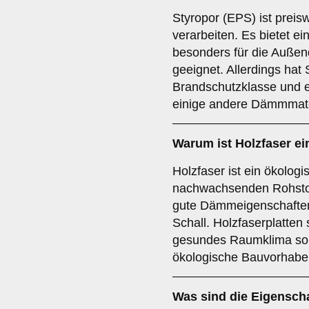
Styropor (EPS) ist preisw
verarbeiten. Es bietet 
besonders für die Außen
geeignet. Allerdings hat 
Brandschutzklasse und 
einige andere Dämmmate
Warum ist
Holzfaser
ei
Holzfaser ist ein ökolo
nachwachsenden Rohstoff
gute Dämmeigenschaften
Schall. Holzfaserplatten 
gesundes Raumklima sorg
ökologische Bauvorhaben
Was sind die Eigensch