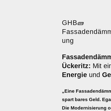
GHB
🧱
Fassadendäm
ung
Fassadendämmu
Ückeritz:
Mit e
Energie
und
Ge
„Eine Fassadendämmu
spart bares Geld. Eg
Die Modernisierung o