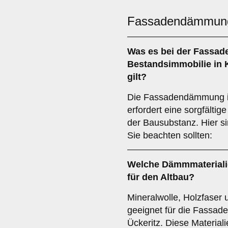
Fassadendämmun
Was es bei der
Fassad
Bestandsimmobilie
in 
gilt?
Die Fassadendämmung in
erfordert eine sorgfälti
der Bausubstanz. Hier si
Sie beachten sollten:
Welche
Dämmmateriali
für den Altbau?
Mineralwolle, Holzfaser
geeignet für die Fassad
Ückeritz. Diese Materia