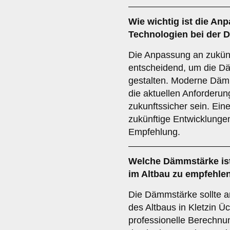
Wie wichtig ist die
Anp
Technologien
bei der 
Die Anpassung an zukünf
entscheidend, um die Dä
gestalten. Moderne Dämm
die aktuellen Anforderun
zukunftssicher sein. Ein
zukünftige Entwicklungen 
Empfehlung.
Welche
Dämmstärke
is
im Altbau zu empfehle
Die Dämmstärke sollte a
des Altbaus in Kletzin Ü
professionelle Berechn