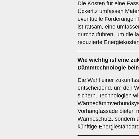
Die Kosten für eine Fa
Ückeritz umfassen Mater
eventuelle Förderungen f
ist ratsam, eine umfass
durchzuführen, um die l
reduzierte Energiekosten
Wie wichtig ist eine
zu
Dämmtechnologie bei
Die Wahl einer zukunfts
entscheidend, um den Wert
sichern. Technologien w
Wärmedämmverbundsyst
Vorhangfassade bieten ni
Wärmeschutz, sondern a
künftige Energiestandards