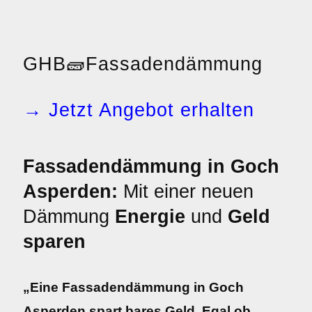
GHB
🧱
Fassadendämmung
→ Jetzt Angebot erhalten
Fassadendämmung in Goch
Asperden:
Mit einer neuen
Dämmung
Energie
und
Geld
sparen
„Eine Fassadendämmung in Goch
Asperden spart bares Geld. Egal ob