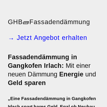
GHB
🧱
Fassadendämmung
→ Jetzt Angebot erhalten
Fassadendämmung in
Gangkofen Irlach:
Mit einer
neuen Dämmung
Energie
und
Geld sparen
„Eine Fassadendämmung in Gangkofen
Irlach spart bares Geld. Egal ob Neubau