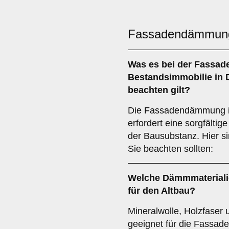
Fassadendämmun
Was es bei der
Fassad
Bestandsimmobilie
in 
beachten gilt?
Die Fassadendämmung in
erfordert eine sorgfälti
der Bausubstanz. Hier si
Sie beachten sollten:
Welche
Dämmmateriali
für den Altbau?
Mineralwolle, Holzfaser
geeignet für die Fassad