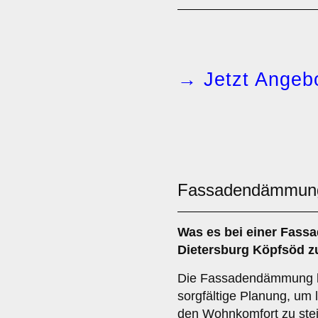
→ Jetzt Angebo
Fassadendämmun
Was es bei einer
Fass
Dietersburg Köpfsöd zu
Die Fassadendämmung be
sorgfältige Planung, um 
den Wohnkomfort zu steig