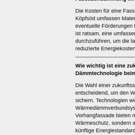
Die Kosten für eine Fa
Köpfsöd umfassen Materi
eventuelle Förderungen f
ist ratsam, eine umfass
durchzuführen, um die l
reduzierte Energiekosten
Wie wichtig ist eine
zu
Dämmtechnologie bei
Die Wahl einer zukunfts
entscheidend, um den Wert
sichern. Technologien w
Wärmedämmverbundsyst
Vorhangfassade bieten ni
Wärmeschutz, sondern a
künftige Energiestandard