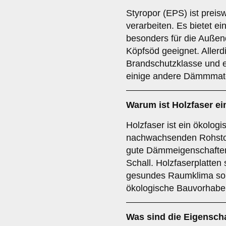
Styropor (EPS) ist preisw
verarbeiten. Es bietet 
besonders für die Auße
Köpfsöd geeignet. Allerd
Brandschutzklasse und 
einige andere Dämmmate
Warum ist
Holzfaser
ei
Holzfaser ist ein ökolo
nachwachsenden Rohstoff
gute Dämmeigenschaften
Schall. Holzfaserplatten 
gesundes Raumklima sorg
ökologische Bauvorhabe
Was sind die Eigensch