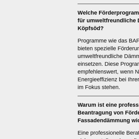
Welche
Förderprogra
für umweltfreundliche
Köpfsöd?
Programme wie das BAF
bieten spezielle Förder
umweltfreundliche Dämm
einsetzen. Diese Progr
empfehlenswert, wenn Na
Energieeffizienz bei Ih
im Fokus stehen.
Warum ist eine
profess
Beantragung von Förder
Fassadendämmung wic
Eine professionelle Beratu