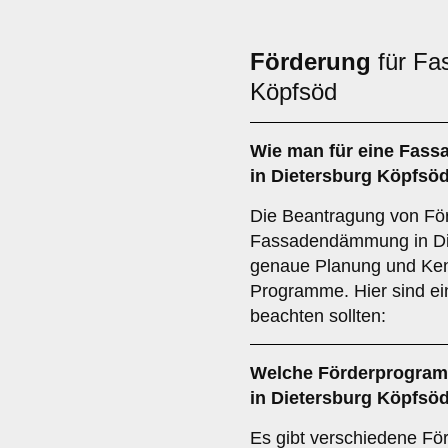
Förderung
für Fa
Köpfsöd
Wie man für eine
Fass
in Dietersburg Köpfs
Die Beantragung von Förd
Fassadendämmung in Die
genaue Planung und Ken
Programme. Hier sind ein
beachten sollten:
Welche
Förderprogra
in Dietersburg Köpfsö
Es gibt verschiedene Fö