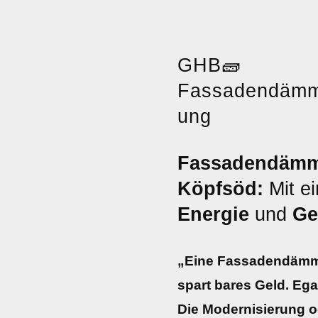
GHB
🧱
Fassadendäm
ung
Fassadendämmu
Köpfsöd:
Mit e
Energie
und
Ge
„Eine Fassadendämm
spart bares Geld. Eg
Die Modernisierung o